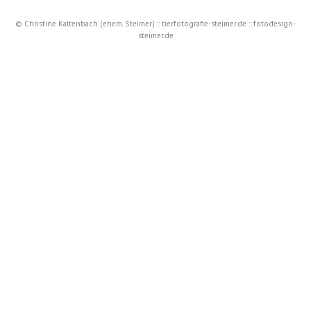
© Christine Kaltenbach (ehem. Steimer) :: tierfotografie-steimer.de :: fotodesign-
steimer.de